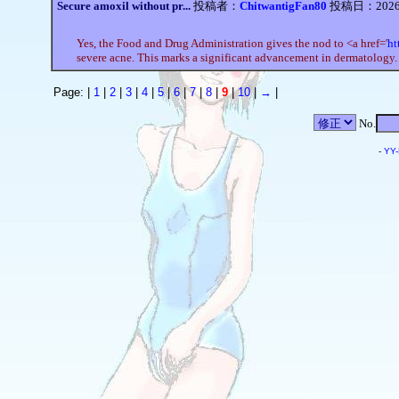
Secure amoxil without pr...
投稿者：
ChitwantigFan80
投稿日：2026/0
Yes, the Food and Drug Administration gives the nod to <a href='
ht
severe acne. This marks a significant advancement in dermatology.
Page: |
1
|
2
|
3
|
4
|
5
|
6
|
7
|
8
|
9
|
10
|
→
|
No.
-
YY