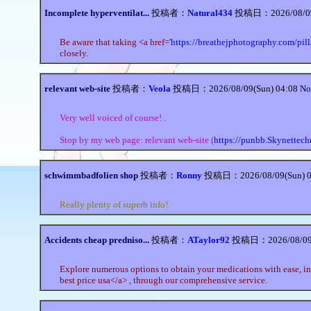
Incomplete hyperventilat...
投稿者：
Natural434
投稿日：2026/08/09(
Be aware that taking <a href='
https://breathejphotography.com/pill
closely.
relevant web-site
投稿者：
Veola
投稿日：2026/08/09(Sun) 04:08
No
Very well voiced of course! .
Stop by my web page: relevant web-site (
https://punbb.Skynettech
schwimmbadfolien shop
投稿者：
Ronny
投稿日：2026/08/09(Sun) 0
Really plenty of superb info!
Accidents cheap predniso...
投稿者：
ATaylor92
投稿日：2026/08/09(
Explore numerous options to obtain your medications with ease, in
best price usa</a> , through our comprehensive service.