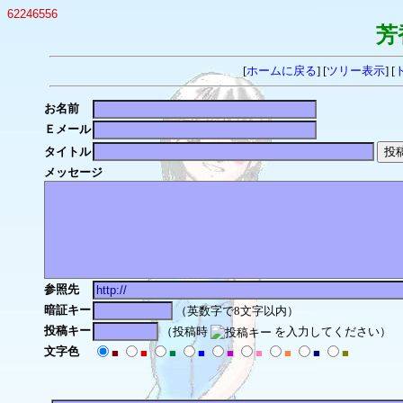
62246556
芳
[
ホームに戻る
] [
ツリー表示
] [
お名前
Ｅメール
タイトル
メッセージ
参照先
暗証キー
（英数字で8文字以内）
投稿キー
（投稿時
を入力してください）
文字色
■
■
■
■
■
■
■
■
■