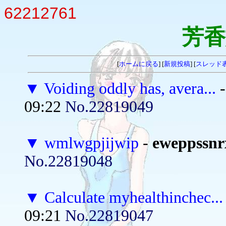
62212761
芳香
[
ホームに戻る
] [
新規投稿
] [
スレッド
▼
Voiding oddly has, avera...
09:22
No.22819049
▼
wmlwgpjijwip
-
eweppssnr
No.22819048
▼
Calculate myhealthinchec...
09:21
No.22819047