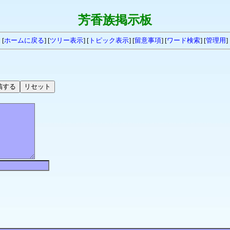
芳香族掲示板
[
ホームに戻る
] [
ツリー表示
] [
トピック表示
] [
留意事項
] [
ワード検索
] [
管理用
]