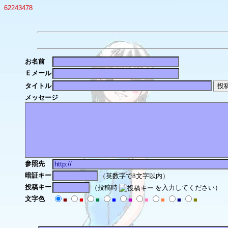
62243478
お名前
Ｅメール
タイトル
メッセージ
参照先
暗証キー
（英数字で8文字以内）
投稿キー
（投稿時
を入力してください）
文字色
■
■
■
■
■
■
■
■
■