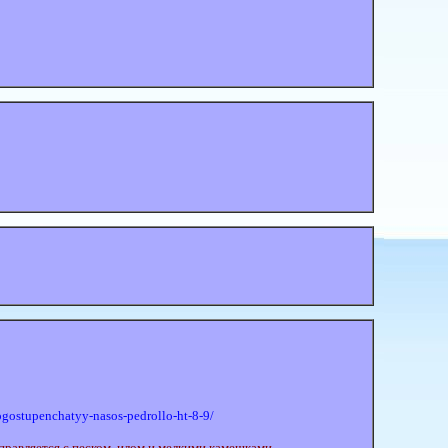
ogostupenchatyy-nasos-pedrollo-ht-8-9/
правляется с песком, илом и мелкими камешками