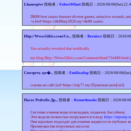
Lhaneepive
投稿者：
FobertWhatt
投稿日：2026/08/08(Sat) 22:
DK88 best casino features diverse games, attractive rewards, an
<a href=https://dk88my2026.my>dk88 casino
Http://Www.Glklcs.com/Co...
投稿者：
Berniece
投稿日：2026/08/0
You actually revealed that terrifically.
my blog Http://Www.Glklcs.com/Comment/html/?34488.html (
Смотреть зде�...
投稿者：
Emilioalisp
投稿日：2026/08/08(Sat)
ссылка на сайт [url=https://trip77.my/]Трипскан шоп[/url]
Насос Pedrollo Др...
投稿者：
Kennethsooks
投稿日：2026/08/08(S
Системы откачки воды из колодцев, подвалов, бассейнов;
Эти модели полностью погружаются в воду
https://atpump.r
Они идеально подходят для откачки жидкости из глубоких к
Преимущества погружных насосов:
Металлическое рабочее колесо и корпус из нержавеющей ста