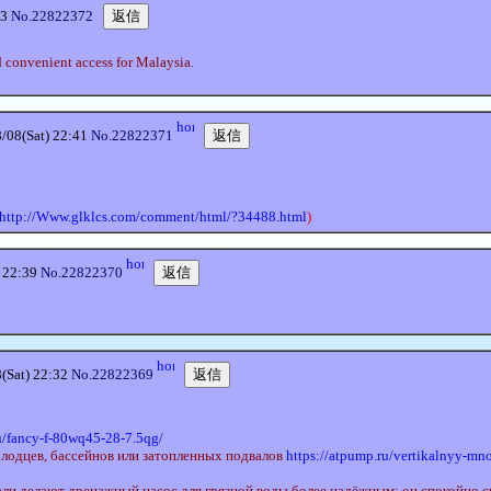
43
No.22822372
d convenient access for Malaysia.
8(Sat) 22:41
No.22822371
http://Www.glklcs.com/comment/html/?34488.html
)
 22:39
No.22822370
at) 22:32
No.22822369
u/fancy-f-80wq45-28-7.5qg/
олодцев, бассейнов или затопленных подвалов
https://atpump.ru/vertikalnyy-mn
ли делают дренажный насос для грязной воды более надёжным: он спокойно с