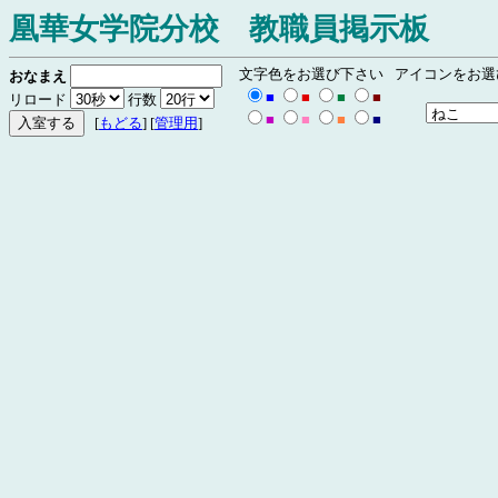
凰華女学院分校 教職員掲示板
文字色をお選び下さい
アイコンをお選
おなまえ
■
■
■
■
リロード
行数
■
■
■
■
[
もどる
] [
管理用
]